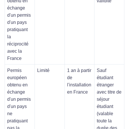
obtenu en
validité
échange
d'un permis
d'un pays
pratiquant
la
réciprocité
avec la
France
Permis
Limité
1 an à partir
Sauf
européen
de
étudiant
obtenu en
l'installation
étranger
échange
en France
avec titre de
d'un permis
séjour
d'un pays
étudiant
ne
(valable
pratiquant
toute la
pas la
durée des