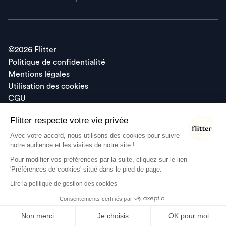
©
2026
Flitter
Politique de confidentialité
Mentions légales
Utilisation des cookies
CGU
Flitter respecte votre vie privée
Avec votre accord, nous utilisons des cookies pour suivre
notre audience et les visites de notre site !
Flitter est une Société par Actions Simplifiée au capital social de
Pour modifier vos préférences par la suite, cliquez sur le lien
235 825 euros, immatriculée au registre du commerce et des
'Préférences de cookies' situé dans le pied de page.
sociétés de Nanterre sous le numéro 890 340 144.
Lire la politique de gestion des cookies
Flitter est régie par le Code des Assurances et est immatriculée
au Registre ORIAS sous le numéro 20009437.
Consentements certifiés par
Non merci
Je choisis
OK pour moi